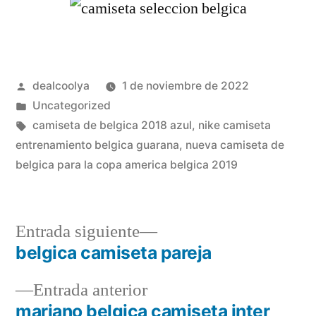
Publicado
dealcoolya
1 de noviembre de 2022
por
Publicado
Uncategorized
en
Etiquetas:
camiseta de belgica 2018 azul
,
nike camiseta
entrenamiento belgica guarana
,
nueva camiseta de
belgica para la copa america belgica 2019
Entrada
Entrada siguiente
siguiente:
belgica camiseta pareja
Navegación
Entrada
Entrada anterior
de
anterior:
mariano belgica camiseta inter