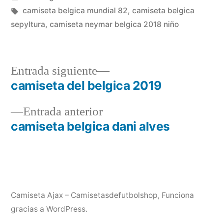
en
Etiquetas:
camiseta belgica mundial 82
,
camiseta belgica
sepyltura
,
camiseta neymar belgica 2018 niño
Entrada
Entrada siguiente
siguiente:
camiseta del belgica 2019
Navegación
Entrada
Entrada anterior
de
anterior:
camiseta belgica dani alves
entradas
Camiseta Ajax – Camisetasdefutbolshop
,
Funciona
gracias a WordPress.