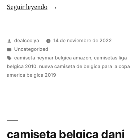
«camisetas
Seguir leyendo
de
liga
Publicado
dealcoolya
14 de noviembre de 2022
belgica
por
Publicado
Uncategorized
2019»
en
Etiquetas:
camiseta neymar belgica amazon
,
camisetas liga
belgica 2010
,
nueva camiseta de belgica para la copa
america belgica 2019
camiseta belgica dani