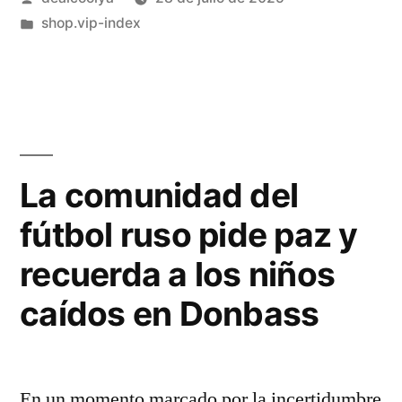
por
Publicado
shop.vip-index
en
La comunidad del
fútbol ruso pide paz y
recuerda a los niños
caídos en Donbass
En un momento marcado por la incertidumbre