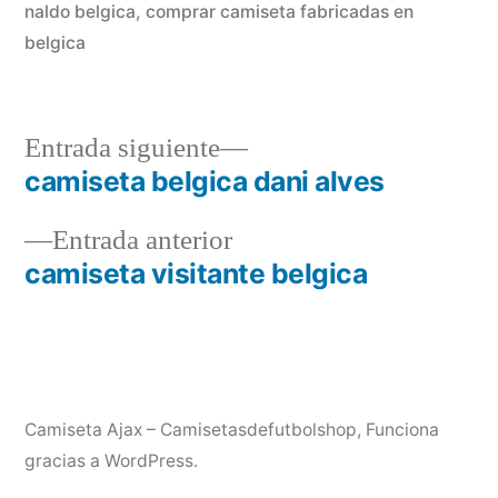
naldo belgica
,
comprar camiseta fabricadas en
belgica
Entrada
Entrada siguiente
siguiente:
camiseta belgica dani alves
Navegación
Entrada
Entrada anterior
de
anterior:
camiseta visitante belgica
entradas
Camiseta Ajax – Camisetasdefutbolshop
,
Funciona
gracias a WordPress.