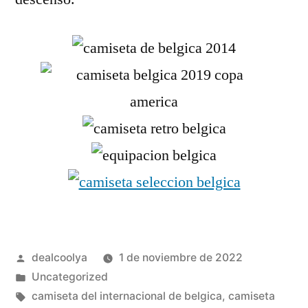
Publicado
dealcoolya
1 de noviembre de 2022
por
Publicado
Uncategorized
en
Etiquetas:
camiseta del internacional de belgica
,
camiseta