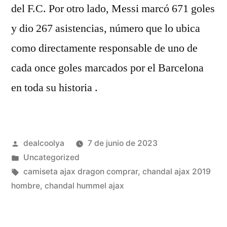
del F.C. Por otro lado, Messi marcó 671 goles
y dio 267 asistencias, número que lo ubica
como directamente responsable de uno de
cada once goles marcados por el Barcelona
en toda su historia .
Publicado
dealcoolya
7 de junio de 2023
por
Publicado
Uncategorized
en
Etiquetas:
camiseta ajax dragon comprar
,
chandal ajax 2019
hombre
,
chandal hummel ajax