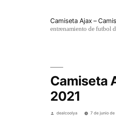
Saltar
al
Camiseta Ajax – Cami
contenido
entrenamiento de futbol d
Camiseta A
2021
Publicado
dealcoolya
7 de junio d