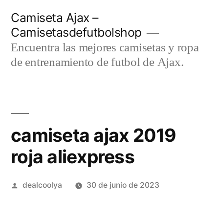
Saltar
Camiseta Ajax –
al
Camisetasdefutbolshop
contenido
Encuentra las mejores camisetas y ropa
de entrenamiento de futbol de Ajax.
camiseta ajax 2019
roja aliexpress
Publicado
dealcoolya
30 de junio de 2023
por