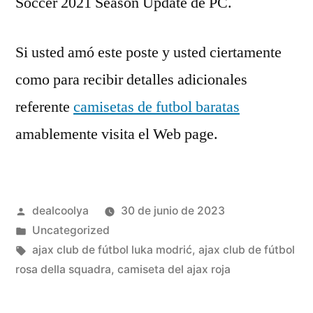
Soccer 2021 Season Update de PC.
Si usted amó este poste y usted ciertamente
como para recibir detalles adicionales
referente
camisetas de futbol baratas
amablemente visita el Web page.
Publicado
dealcoolya
30 de junio de 2023
por
Publicado
Uncategorized
en
Etiquetas:
ajax club de fútbol luka modrić
,
ajax club de fútbol
rosa della squadra
,
camiseta del ajax roja