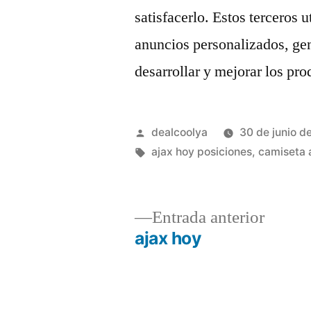
satisfacerlo. Estos terceros 
anuncios personalizados, gen
desarrollar y mejorar los pro
Publicado
dealcoolya
30 de junio d
por
Etiquetas:
ajax hoy posiciones
,
camiseta 
Entrad
Entrada anterior
anterio
ajax hoy
Navegación
de