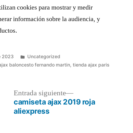
utilizan cookies para mostrar y medir
erar información sobre la audiencia, y
ductos.
Publicado
e 2023
Uncategorized
en
ajax baloncesto fernando martin
,
tienda ajax paris
a
Entrada
Entrada siguiente
r:
siguiente:
camiseta ajax 2019 roja
aliexpress