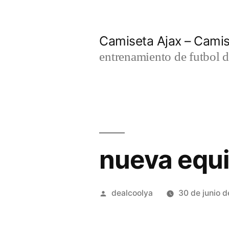
Saltar
al
Camiseta Ajax – Cami
contenido
entrenamiento de futbol d
nueva equi
Publicado
dealcoolya
30 de junio 
por