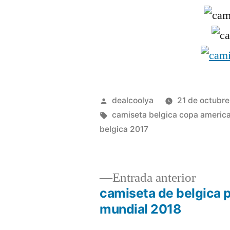
Publicado
dealcoolya
21 de octubr
por
Etiquetas:
camiseta belgica copa americ
belgica 2017
Entrad
Entrada anterior
anterio
camiseta de belgica 
Navegación
mundial 2018