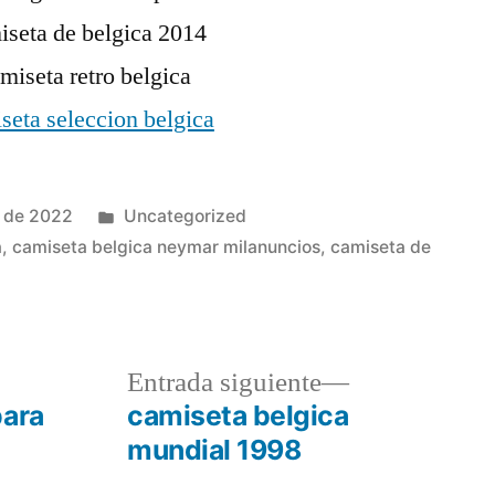
Publicado
e de 2022
Uncategorized
en
a
,
camiseta belgica neymar milanuncios
,
camiseta de
a
Entrada
Entrada siguiente
r:
siguiente:
para
camiseta belgica
mundial 1998