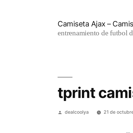
Saltar
al
Camiseta Ajax – Cami
contenido
entrenamiento de futbol d
tprint cam
Publicado
dealcoolya
21 de octubr
por