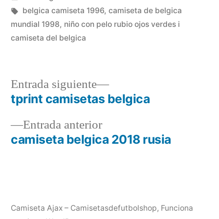
en
Etiquetas:
belgica camiseta 1996
,
camiseta de belgica
mundial 1998
,
niño con pelo rubio ojos verdes i
camiseta del belgica
Entrada
Entrada siguiente
siguiente:
tprint camisetas belgica
Navegación
Entrada
Entrada anterior
de
anterior:
camiseta belgica 2018 rusia
entradas
Camiseta Ajax – Camisetasdefutbolshop
,
Funciona