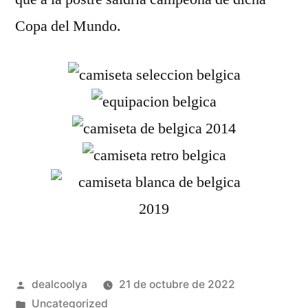
Copa del Mundo.
Publicado
dealcoolya
21 de octubre de 2022
por
Publicado
Uncategorized