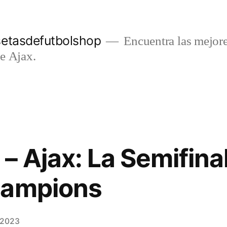
setasdefutbolshop
Encuentra las mejore
e Ajax.
– Ajax: La Semifina
hampions
e 2023