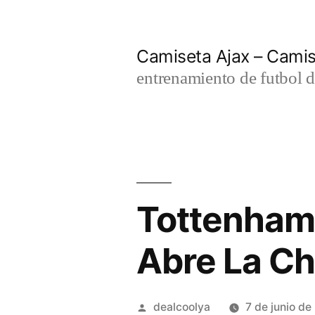
Saltar
al
Camiseta Ajax – Cami
contenido
entrenamiento de futbol d
Tottenham 
Abre La C
Publicado
dealcoolya
7 de junio d