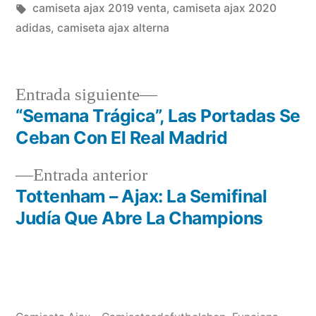
en
Etiquetas:
camiseta ajax 2019 venta
,
camiseta ajax 2020
adidas
,
camiseta ajax alterna
Entrada
Entrada siguiente
siguiente:
“Semana Trágica”, Las Portadas Se
Navegación
Ceban Con El Real Madrid
de
Entrada
Entrada anterior
entradas
anterior:
Tottenham – Ajax: La Semifinal
Judía Que Abre La Champions