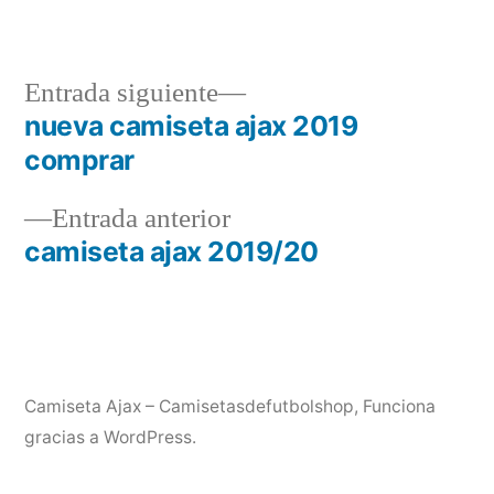
Entrada
Entrada siguiente
siguiente:
nueva camiseta ajax 2019
Navegación
comprar
de
Entrada
Entrada anterior
entradas
anterior:
camiseta ajax 2019/20
Camiseta Ajax – Camisetasdefutbolshop
,
Funciona
gracias a WordPress.