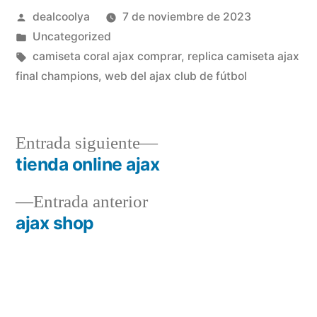
Publicado
dealcoolya
7 de noviembre de 2023
por
Publicado
Uncategorized
en
Etiquetas:
camiseta coral ajax comprar
,
replica camiseta ajax
final champions
,
web del ajax club de fútbol
Entrada
Entrada siguiente
siguiente:
tienda online ajax
Navegación
Entrada
Entrada anterior
de
anterior:
ajax shop
entradas