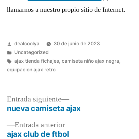
llamarnos a nuestro propio sitio de Internet.
Publicado
dealcoolya
30 de junio de 2023
por
Publicado
Uncategorized
en
Etiquetas:
ajax tienda fichajes
,
camiseta niño ajax negra
,
equipacion ajax retro
Entrada
Entrada siguiente
siguiente:
nueva camiseta ajax
Navegación
Entrada
Entrada anterior
de
anterior:
ajax club de ftbol