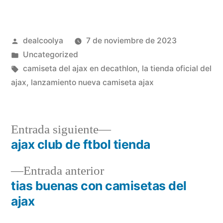
Publicado
dealcoolya
7 de noviembre de 2023
por
Publicado
Uncategorized
en
Etiquetas:
camiseta del ajax en decathlon
,
la tienda oficial del
ajax
,
lanzamiento nueva camiseta ajax
Entrada
Entrada siguiente
siguiente:
ajax club de ftbol tienda
Navegación
Entrada
Entrada anterior
de
anterior:
tias buenas con camisetas del
entradas
ajax