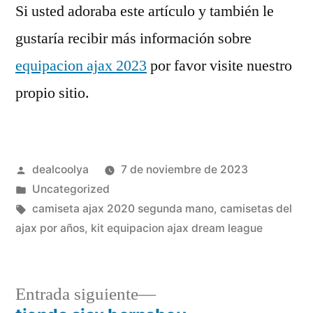
Si usted adoraba este artículo y también le
gustaría recibir más información sobre
equipacion ajax 2023
por favor visite nuestro
propio sitio.
Publicado
dealcoolya
7 de noviembre de 2023
por
Publicado
Uncategorized
en
Etiquetas:
camiseta ajax 2020 segunda mano
,
camisetas del
ajax por años
,
kit equipacion ajax dream league
Entrada
Entrada siguiente