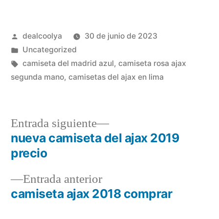
Publicado
dealcoolya
30 de junio de 2023
por
Publicado
Uncategorized
en
Etiquetas:
camiseta del madrid azul
,
camiseta rosa ajax
segunda mano
,
camisetas del ajax en lima
Entrada
Entrada siguiente
siguiente:
nueva camiseta del ajax 2019
Navegación
precio
de
Entrada
Entrada anterior
entradas
anterior:
camiseta ajax 2018 comprar