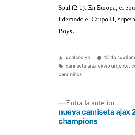
Spal (2-1). En Europa, el eq
liderando el Grupo H, super
Boys.
Publicado
dealcoolya
12 de septie
por
Etiquetas:
camiseta ajax envio urgente
,
c
para niños
Entrad
Entrada anterior
anterio
nueva camiseta ajax 
Navegación
champions