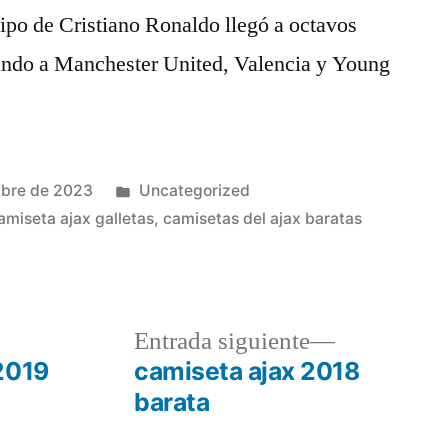
uipo de Cristiano Ronaldo llegó a octavos
ando a Manchester United, Valencia y Young
Publicado
mbre de 2023
Uncategorized
en
amiseta ajax galletas
,
camisetas del ajax baratas
a
Entrada
Entrada siguiente
r:
siguiente:
2019
camiseta ajax 2018
barata