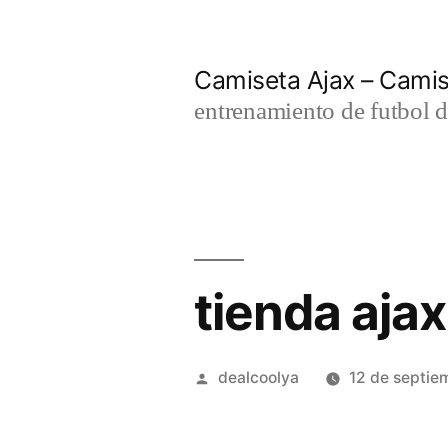
Saltar
al
Camiseta Ajax – Cami
contenido
entrenamiento de futbol d
tienda ajax
Publicado
dealcoolya
12 de septie
por