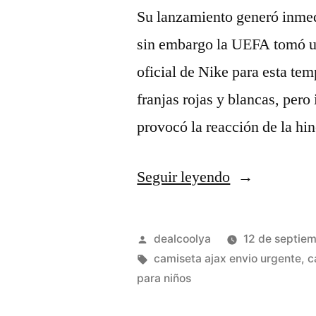
Su lanzamiento generó inmedi
sin embargo la UEFA tomó un
oficial de Nike para esta te
franjas rojas y blancas, pero
provocó la reacción de la h
«tienda
Seguir leyendo
ajax»
Publicado
dealcoolya
12 de septie
por
Etiquetas:
camiseta ajax envio urgente
,
c
para niños