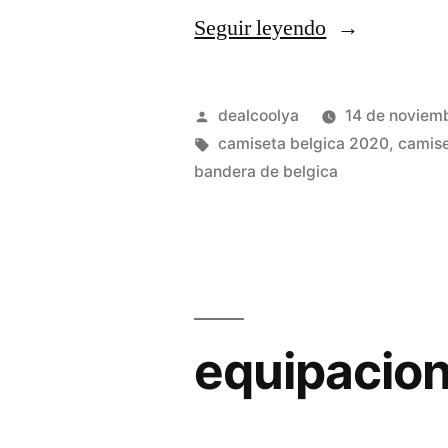
«equipacion
Seguir leyendo
diego
costa
Publicado
dealcoolya
14 de noviem
belgica»
por
Etiquetas:
camiseta belgica 2020
,
camise
bandera de belgica
equipacion 