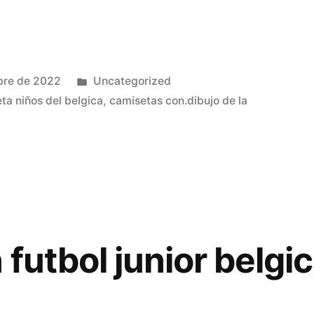
Publicado
bre de 2022
Uncategorized
en
ta niños del belgica
,
camisetas con.dibujo de la
futbol junior belgi