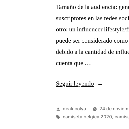
Tamaño de la audiencia: gen
suscriptores en las redes soc
otro: un influencer lifestyle
puede ser considerado como 
debido a la cantidad de influ
cuenta que …
«belgica
Seguir leyendo
equipacion
2012»
Publicado
dealcoolya
24 de noviem
por
Etiquetas:
camiseta belgica 2020
,
camise