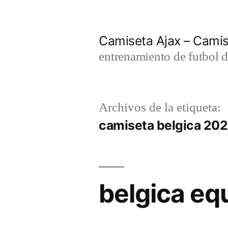
Saltar
al
Camiseta Ajax – Cami
contenido
entrenamiento de futbol d
Archivos de la etiqueta:
camiseta belgica 20
belgica eq