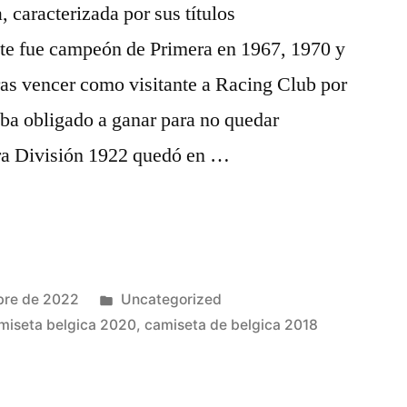
 caracterizada por sus títulos
nte fue campeón de Primera en 1967, 1970 y
ras vencer como visitante a Racing Club por
aba obligado a ganar para no quedar
ra División 1922 quedó en …
Publicado
bre de 2022
Uncategorized
en
miseta belgica 2020
,
camiseta de belgica 2018