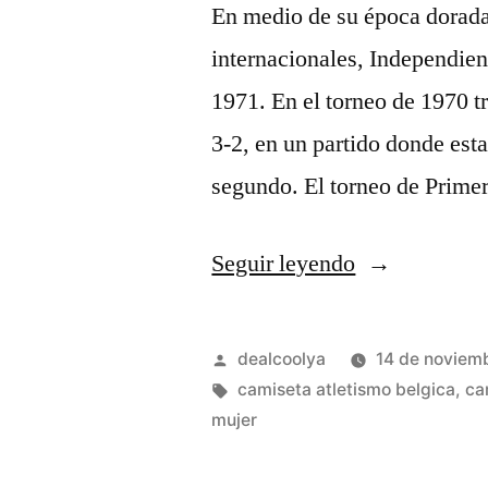
En medio de su época dorada,
internacionales, Independie
1971. En el torneo de 1970 t
3-2, en un partido donde est
segundo. El torneo de Prime
«equipacion
Seguir leyendo
futbol
junior
Publicado
dealcoolya
14 de noviem
belgica»
por
Etiquetas:
camiseta atletismo belgica
,
ca
mujer