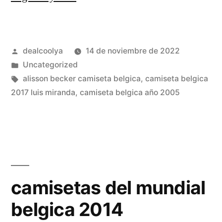
futbol
belgica
Publicado
dealcoolya
14 de noviembre de 2022
replica»
por
Publicado
Uncategorized
en
Etiquetas:
alisson becker camiseta belgica
,
camiseta belgica
2017 luis miranda
,
camiseta belgica año 2005
camisetas del mundial
belgica 2014