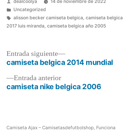
Publicado
dealcoolya
14 de noviembre de 2022
por
Publicado
Uncategorized
en
Etiquetas:
alisson becker camiseta belgica
,
camiseta belgica
2017 luis miranda
,
camiseta belgica año 2005
Entrada
Entrada siguiente
siguiente:
camiseta belgica 2014 mundial
Navegación
Entrada
Entrada anterior
de
anterior:
camiseta nike belgica 2006
entradas
Camiseta Ajax – Camisetasdefutbolshop
,
Funciona