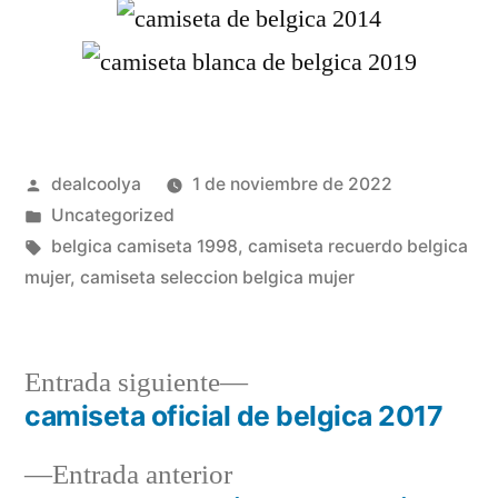
Publicado
dealcoolya
1 de noviembre de 2022
por
Publicado
Uncategorized
en
Etiquetas:
belgica camiseta 1998
,
camiseta recuerdo belgica
mujer
,
camiseta seleccion belgica mujer
Entrada
Entrada siguiente
siguiente:
camiseta oficial de belgica 2017
Navegación
Entrada
Entrada anterior
de