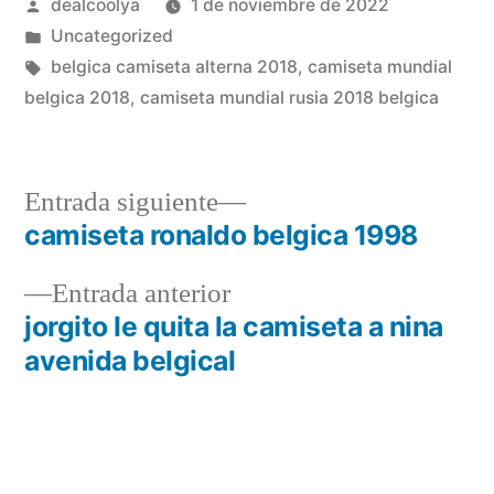
Publicado
dealcoolya
1 de noviembre de 2022
por
Publicado
Uncategorized
en
Etiquetas:
belgica camiseta alterna 2018
,
camiseta mundial
belgica 2018
,
camiseta mundial rusia 2018 belgica
Entrada
Entrada siguiente
siguiente:
camiseta ronaldo belgica 1998
Navegación
Entrada
Entrada anterior
de
anterior:
jorgito le quita la camiseta a nina
entradas
avenida belgical