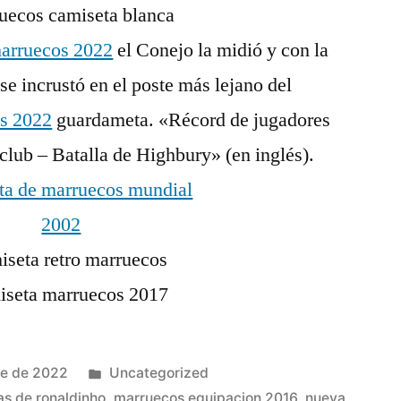
marruecos 2022
el Conejo la midió y con la
se incrustó en el poste más lejano del
os 2022
guardameta. «Récord de jugadores
club – Batalla de Highbury» (en inglés).
Publicado
re de 2022
Uncategorized
en
s de ronaldinho
,
marruecos equipacion 2016
,
nueva