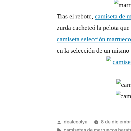
Tras el rebote,
camiseta de 
zurda cacheteó la pelota que 
camiseta selección marruec
en la selección de un mismo 
Publicado
dealcoolya
8 de diciemb
por
Etiquetas:
camisetas de marruecos barata