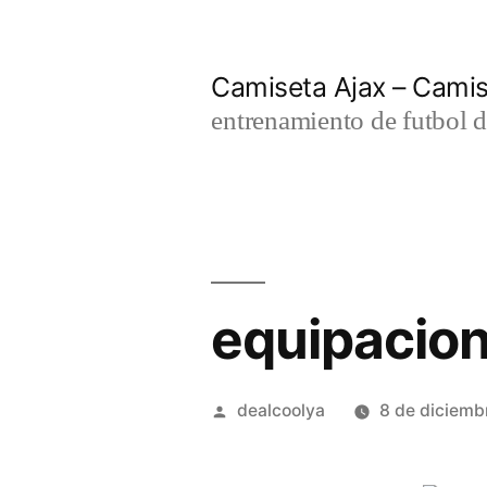
Saltar
al
Camiseta Ajax – Cami
contenido
entrenamiento de futbol d
equipacion
Publicado
dealcoolya
8 de diciemb
por