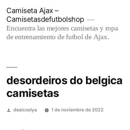
Saltar
Camiseta Ajax –
al
Camisetasdefutbolshop
contenido
Encuentra las mejores camisetas y ropa
de entrenamiento de futbol de Ajax.
desordeiros do belgica
camisetas
Publicado
dealcoolya
1 de noviembre de 2022
por