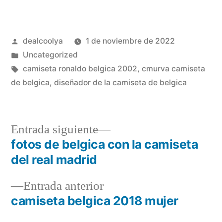
Publicado
dealcoolya
1 de noviembre de 2022
por
Publicado
Uncategorized
en
Etiquetas:
camiseta ronaldo belgica 2002
,
cmurva camiseta
de belgica
,
diseñador de la camiseta de belgica
Entrada
Entrada siguiente
siguiente:
fotos de belgica con la camiseta
Navegación
del real madrid
de
Entrada
Entrada anterior
entradas
anterior:
camiseta belgica 2018 mujer