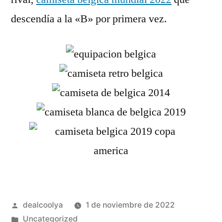
descendía a la «B» por primera vez.
Publicado
dealcoolya
1 de noviembre de 2022
por
Publicado
Uncategorized