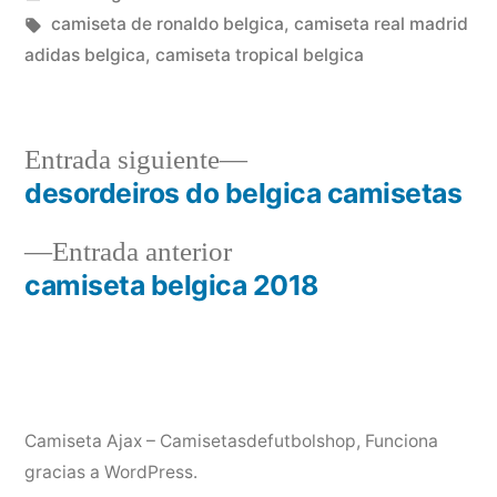
en
Etiquetas:
camiseta de ronaldo belgica
,
camiseta real madrid
adidas belgica
,
camiseta tropical belgica
Entrada
Entrada siguiente
siguiente:
desordeiros do belgica camisetas
Navegación
Entrada
Entrada anterior
de
anterior:
camiseta belgica 2018
entradas
Camiseta Ajax – Camisetasdefutbolshop
,
Funciona
gracias a WordPress.