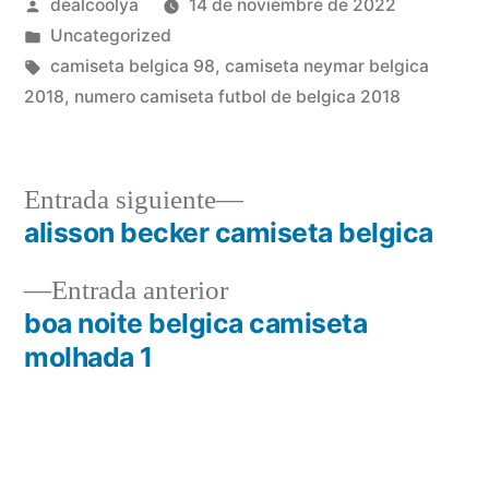
Publicado
dealcoolya
14 de noviembre de 2022
por
Publicado
Uncategorized
en
Etiquetas:
camiseta belgica 98
,
camiseta neymar belgica
2018
,
numero camiseta futbol de belgica 2018
Entrada
Entrada siguiente
siguiente:
alisson becker camiseta belgica
Navegación
Entrada
Entrada anterior
de
anterior:
boa noite belgica camiseta
entradas
molhada 1