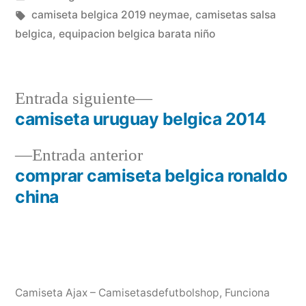
en
Etiquetas:
camiseta belgica 2019 neymae
,
camisetas salsa
belgica
,
equipacion belgica barata niño
Entrada
Entrada siguiente
siguiente:
camiseta uruguay belgica 2014
Navegación
Entrada
Entrada anterior
de
anterior:
comprar camiseta belgica ronaldo
entradas
china
Camiseta Ajax – Camisetasdefutbolshop
,
Funciona