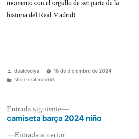
momento con el orgullo de ser parte de la
historia del Real Madrid!
Publicado
dealcoolya
18 de diciembre de 2024
por
Publicado
shop-real madrid
en
Entrada
Entrada siguiente
siguiente:
camiseta barça 2024 niño
Navegación
Entrada
Entrada anterior
de