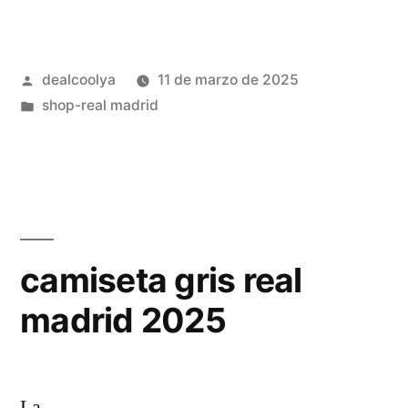
real
madrid
Publicado
dealcoolya
11 de marzo de 2025
2024
por
Publicado
shop-real madrid
niño»
en
camiseta gris real
madrid 2025
La