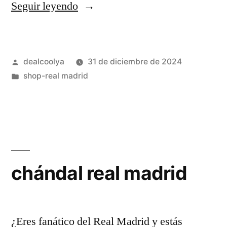
«camiseta
Seguir leyendo
gris
real
Publicado
dealcoolya
31 de diciembre de 2024
madrid
por
Publicado
shop-real madrid
2025»
en
chándal real madrid
¿Eres fanático del Real Madrid y estás