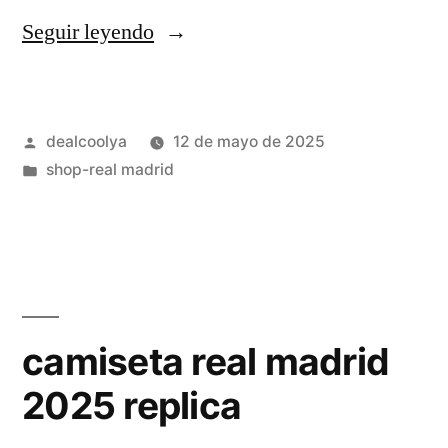
«camiseta
Seguir leyendo
real
madrid
Publicado
dealcoolya
12 de mayo de 2025
gris
por
Publicado
shop-real madrid
2025»
en
camiseta real madrid
2025 replica