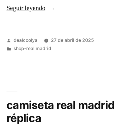
«camiseta
Seguir leyendo
real
madrid
Publicado
dealcoolya
27 de abril de 2025
2025
por
Publicado
shop-real madrid
replica»
en
camiseta real madrid
réplica