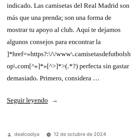
indicado. Las camisetas del Real Madrid son
más que una prenda; son una forma de
mostrar tu apoyo al club. Aquí te dejamos
algunos consejos para encontrar la
]*href=»https?:\/\/www\.camisetasdefutbolsh
op\.com[^»]*»[^>]*>(.*?) perfecta sin gastar
demasiado. Primero, considera …
«camiseta
Seguir leyendo
real
madrid
Publicado
dealcoolya
12 de octubre de 2024
personalizada