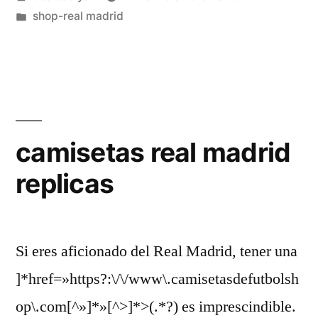
por
Publicado
shop-real madrid
en
camisetas real madrid
replicas
Si eres aficionado del Real Madrid, tener una
]*href=»https?:\/\/www\.camisetasdefutbolsh
op\.com[^»]*»[^>]*>(.*?) es imprescindible.