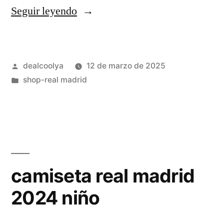
«camiseta
Seguir leyendo
real
madrid
Publicado
dealcoolya
12 de marzo de 2025
réplica»
por
Publicado
shop-real madrid
en
camiseta real madrid
2024 niño