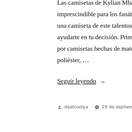
Las camisetas de Kylian Mba
imprescindible para los faná
una camiseta de este talentos
ayudarte en tu decisión. Prim
por camisetas hechas de mate
poliéster, …
«camiseta
Seguir leyendo
de
mbappe»
Publicado
dealcoolya
29 de septie
por