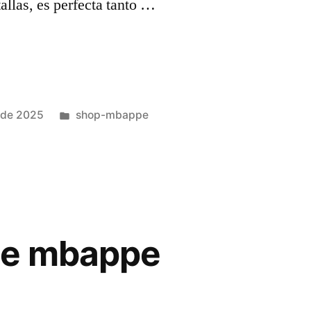
tallas, es perfecta tanto …
Publicado
 de 2025
shop-mbappe
en
de mbappe