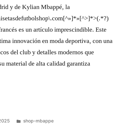
drid y de Kylian Mbappé, la
isetasdefutbolshop\.com[^»]*»[^>]*>(.*?)
francés es un artículo imprescindible. Este
última innovación en moda deportiva, con una
cos del club y detalles modernos que
 material de alta calidad garantiza
Publicado
 2025
shop-mbappe
en