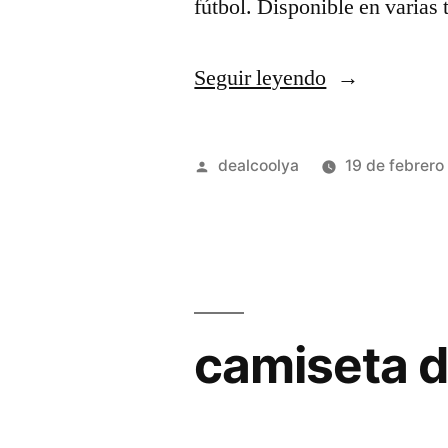
fútbol. Disponible en varias 
«camiseta
Seguir leyendo
real
madrid
Publicado
dealcoolya
19 de febrero
mbappe
por
niño»
camiseta 