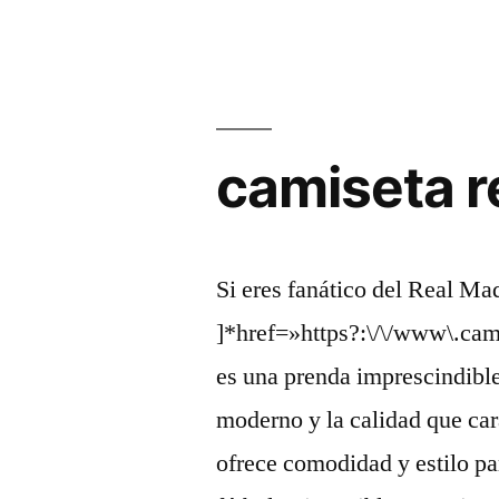
mbappe»
camiseta r
Si eres fanático del Real Ma
]*href=»https?:\/\/www\.cam
es una prenda imprescindibl
moderno y la calidad que car
ofrece comodidad y estilo pa