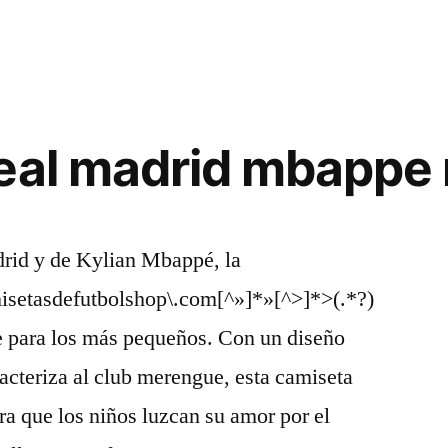
eal madrid mbappe 
drid y de Kylian Mbappé, la
isetasdefutbolshop\.com[^»]*»[^>]*>(.*?)
e para los más pequeños. Con un diseño
acteriza al club merengue, esta camiseta
ra que los niños luzcan su amor por el