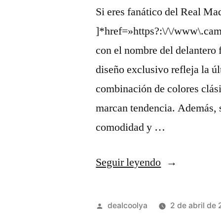
Si eres fanático del Real Ma
]*href=»https?:\/\/www\.cam
con el nombre del delantero 
diseño exclusivo refleja la 
combinación de colores clási
marcan tendencia. Además, su
comodidad y …
«camiseta
Seguir leyendo
real
madrid
Publicado
dealcoolya
2 de abril de
2025
por