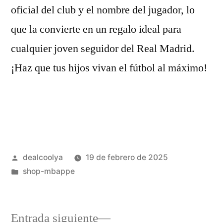
oficial del club y el nombre del jugador, lo
que la convierte en un regalo ideal para
cualquier joven seguidor del Real Madrid.
¡Haz que tus hijos vivan el fútbol al máximo!
Publicado
dealcoolya
19 de febrero de 2025
por
Publicado
shop-mbappe
en
Entrada
Entrada siguiente