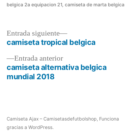
belgica 2a equipacion 21
,
camiseta de marta belgica
Entrada
Entrada siguiente
siguiente:
camiseta tropical belgica
Navegación
Entrada
Entrada anterior
de
anterior:
camiseta alternativa belgica
entradas
mundial 2018
Camiseta Ajax – Camisetasdefutbolshop
,
Funciona
gracias a WordPress.