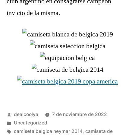
club argentino en consagrarse campeón
invicto de la misma.
Publicado
dealcoolya
7 de noviembre de 2022
por
Publicado
Uncategorized
en
Etiquetas:
camiseta belgica neymar 2014
,
camiseta de