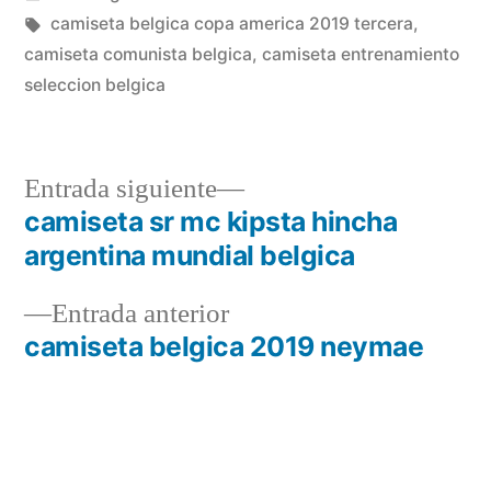
en
Etiquetas:
camiseta belgica copa america 2019 tercera
,
camiseta comunista belgica
,
camiseta entrenamiento
seleccion belgica
Entrada
Entrada siguiente
siguiente:
camiseta sr mc kipsta hincha
Navegación
argentina mundial belgica
de
Entrada
Entrada anterior
entradas
anterior:
camiseta belgica 2019 neymae