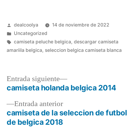
Publicado
dealcoolya
14 de noviembre de 2022
por
Publicado
Uncategorized
en
Etiquetas:
camiseta peluche belgica
,
descargar camiseta
amariila belgica
,
seleccion belgica camiseta blanca
Entrada
Entrada siguiente
siguiente:
camiseta holanda belgica 2014
Navegación
Entrada
Entrada anterior
de
anterior:
camiseta de la seleccion de futbol
entradas
de belgica 2018