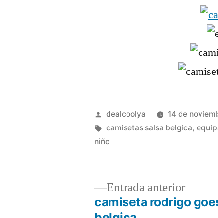
Publicado
dealcoolya
14 de noviem
por
Etiquetas:
camisetas salsa belgica
,
equip
niño
Entrad
Entrada anterior
anterio
camiseta rodrigo goe
Navegación
belgica