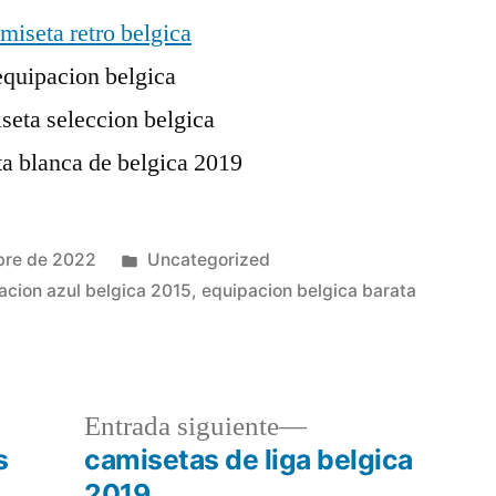
Publicado
bre de 2022
Uncategorized
en
acion azul belgica 2015
,
equipacion belgica barata
a
Entrada
Entrada siguiente
r:
siguiente:
s
camisetas de liga belgica
2019