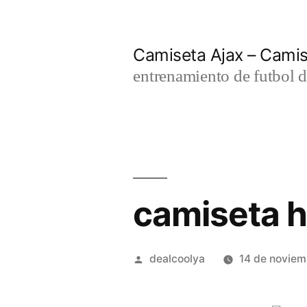
Saltar
al
Camiseta Ajax – Cami
contenido
entrenamiento de futbol d
camiseta h
Publicado
dealcoolya
14 de novie
por