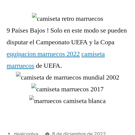
por
9 Países Bajos ! Solo en este modo se pueden
disputar el Campeonato UEFA y la Copa
equipacion marruecos 2022
camiseta
marruecos
de UEFA.
Publicado
dealcoolya
8 de diciembre de 2022