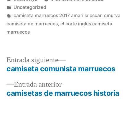
por
Publicado
Uncategorized
en
Etiquetas:
camiseta marruecos 2017 amarilla oscar
,
cmurva
camiseta de marruecos
,
el corte ingles camiseta
marruecos
Entrada
Entrada siguiente
siguiente:
camiseta comunista marruecos
Navegación
Entrada
Entrada anterior
de
anterior:
camisetas de marruecos historia
entradas