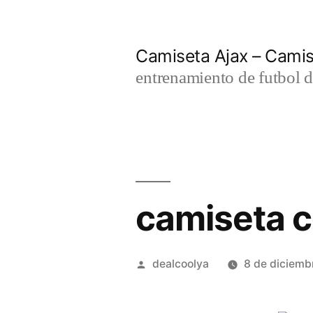
Saltar
al
Camiseta Ajax – Cami
contenido
entrenamiento de futbol d
camiseta 
Publicado
dealcoolya
8 de diciemb
por