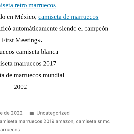
ado en México,
camiseta de marruecos
sificó automáticamente siendo el campeón
 First Meeting».
Publicado
re de 2022
Uncategorized
en
amiseta marruecos 2019 amazon
,
camiseta sr mc
marruecos