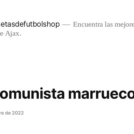
setasdefutbolshop
Encuentra las mejore
e Ajax.
comunista marruec
re de 2022