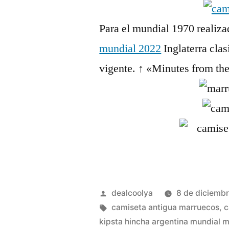
Para el mundial 1970 realiz
mundial 2022
Inglaterra cla
vigente. ↑ «Minutes from the
Publicado
dealcoolya
8 de diciemb
por
Etiquetas:
camiseta antigua marruecos
,
c
kipsta hincha argentina mundial 