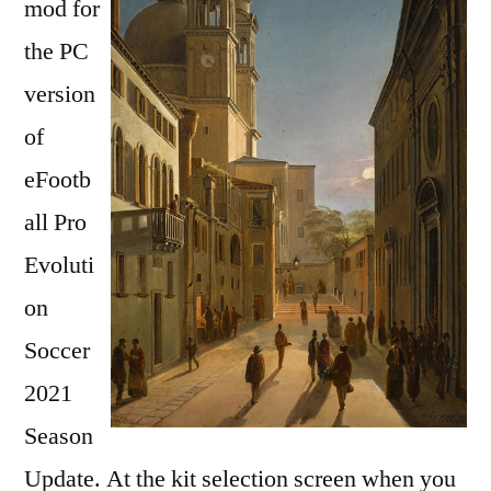
mod for
the PC
version
of
eFootb
all Pro
Evoluti
on
Soccer
2021
Season
Update. At the kit selection screen when you