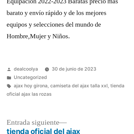
Equipación 2022-2023 Baratas precio más
barato y envío rápido y de los mejores
equipos y selecciones del mundo de
Hombre,Mujer y Niños.
Publicado
dealcoolya
30 de junio de 2023
por
Publicado
Uncategorized
en
Etiquetas:
ajax hoy girona
,
camiseta del ajax talla xxl
,
tienda
oficial ajax las rozas
Entrada
Entrada siguiente
siguiente:
tienda oficial del ajax