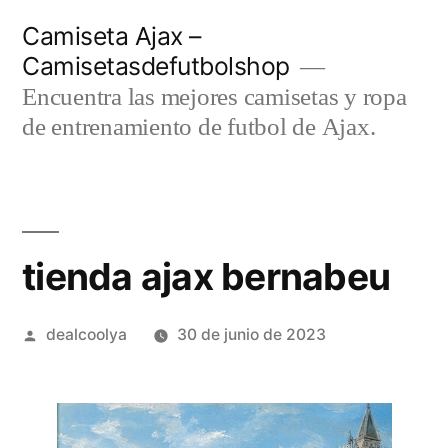
Saltar
Camiseta Ajax –
al
Camisetasdefutbolshop
contenido
Encuentra las mejores camisetas y ropa
de entrenamiento de futbol de Ajax.
tienda ajax bernabeu
Publicado
dealcoolya
30 de junio de 2023
por