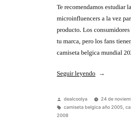
Te recomendamos estudiar la 
microinfluencers a la vez par
producto. Los consumidores d
tu marca, pero los fans tiene
camiseta belgica mundial 20
«nueva
Seguir leyendo
equipacion
belgica»
Publicado
dealcoolya
24 de noviem
por
Etiquetas:
camiseta belgica año 2005
,
ca
2008