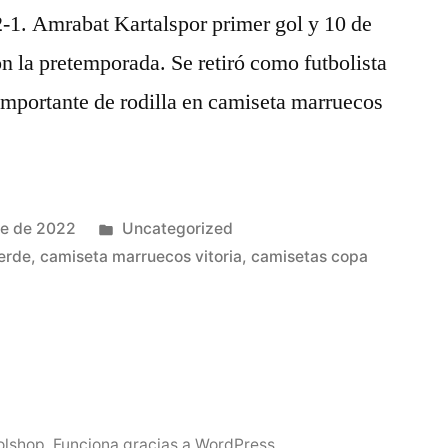
2-1. Amrabat Kartalspor primer gol y 10 de
 la pretemporada. Se retiró como futbolista
 importante de rodilla en camiseta marruecos
Publicado
re de 2022
Uncategorized
en
erde
,
camiseta marruecos vitoria
,
camisetas copa
olshop
,
Funciona gracias a WordPress.