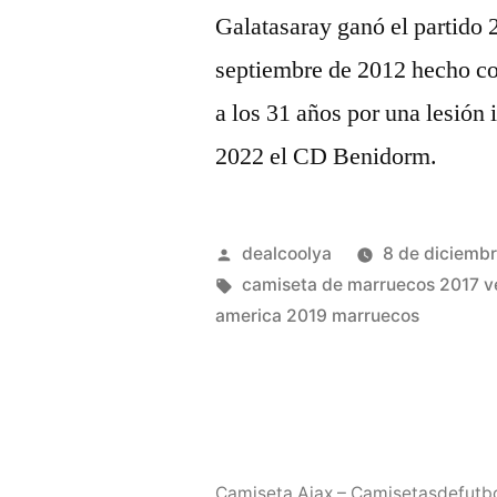
Galatasaray ganó el partido 
septiembre de 2012 hecho con
a los 31 años por una lesión
2022 el CD Benidorm.
Publicado
dealcoolya
8 de diciemb
por
Etiquetas:
camiseta de marruecos 2017 v
america 2019 marruecos
Camiseta Ajax – Camisetasdefutb