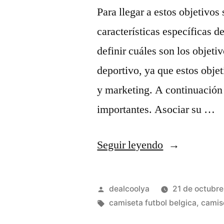
Para llegar a estos objetivos 
características específicas 
definir cuáles son los objeti
deportivo, ya que estos obje
y marketing. A continuación
importantes. Asociar su …
«camiseta
Seguir leyendo
belgica
mundial
Publicado
dealcoolya
21 de octubr
2018»
por
Etiquetas:
camiseta futbol belgica
,
camise