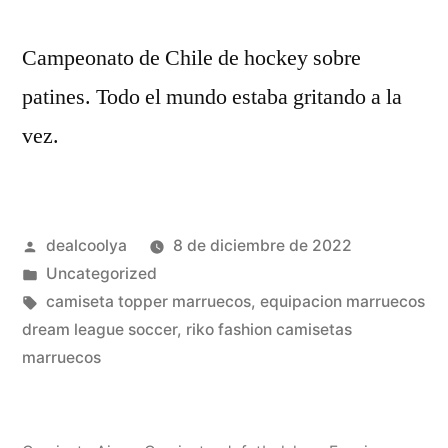
Campeonato de Chile de hockey sobre
patines. Todo el mundo estaba gritando a la
vez.
Publicado
dealcoolya
8 de diciembre de 2022
por
Publicado
Uncategorized
en
Etiquetas:
camiseta topper marruecos
,
equipacion marruecos
dream league soccer
,
riko fashion camisetas
marruecos