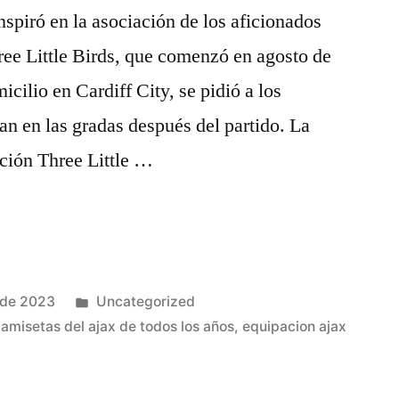
nspiró en la asociación de los aficionados
hree Little Birds, que comenzó en agosto de
cilio en Cardiff City, se pidió a los
n en las gradas después del partido. La
nción Three Little …
Publicado
 de 2023
Uncategorized
en
amisetas del ajax de todos los años
,
equipacion ajax