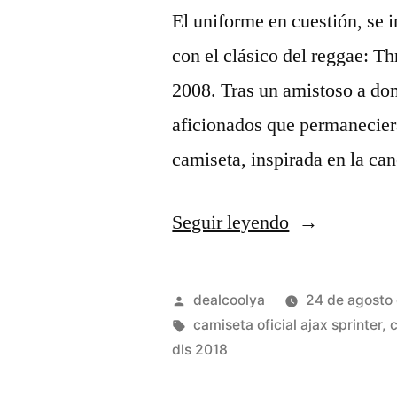
El uniforme en cuestión, se i
con el clásico del reggae: T
2008. Tras un amistoso a domi
aficionados que permaneciera
camiseta, inspirada en la ca
«nueva
Seguir leyendo
camiseta
ajax
Publicado
dealcoolya
24 de agosto
2019
por
Etiquetas:
camiseta oficial ajax sprinter
,
c
dls 2018
champions»