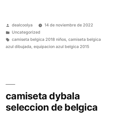
2002
camiseta»
Publicado
dealcoolya
14 de noviembre de 2022
por
Publicado
Uncategorized
en
Etiquetas:
camiseta belgica 2018 niños
,
camiseta belgica
azul dibujada
,
equipacion azul belgica 2015
camiseta dybala
seleccion de belgica