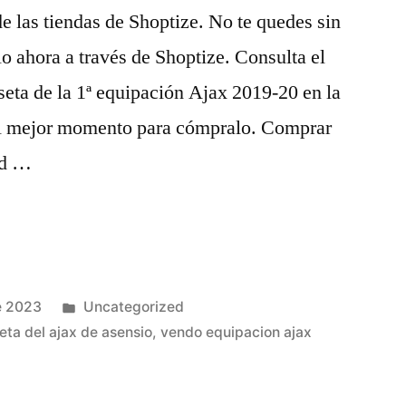
de las tiendas de Shoptize. No te quedes sin
lo ahora a través de Shoptize. Consulta el
seta de la 1ª equipación Ajax 2019-20 en la
s el mejor momento para cómpralo. Comprar
id …
Publicado
e 2023
Uncategorized
en
eta del ajax de asensio
,
vendo equipacion ajax