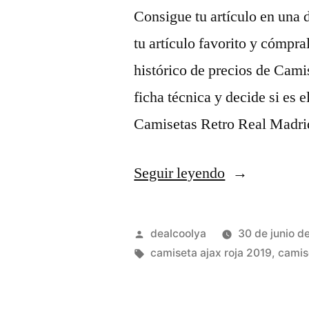
Consigue tu artículo en una 
tu artículo favorito y cómpra
histórico de precios de Cami
ficha técnica y decide si e
Camisetas Retro Real Madr
«camiseta
Seguir leyendo
ajax
2019
Publicado
dealcoolya
30 de junio d
roja
por
Etiquetas:
camiseta ajax roja 2019
,
camis
amazon»