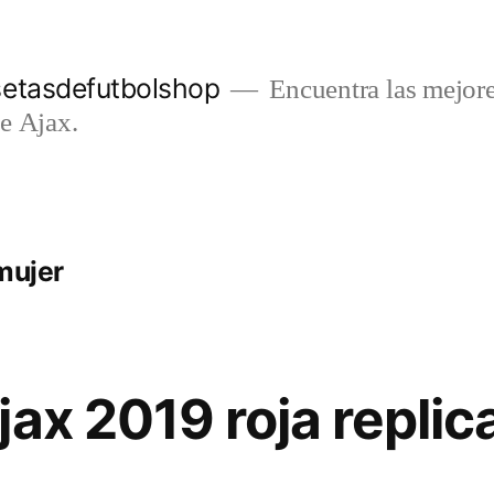
setasdefutbolshop
Encuentra las mejore
e Ajax.
mujer
ax 2019 roja replic