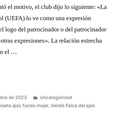
tó el motivo, el club dijo lo siguiente: «La
ol (UEFA) lo ve como una expresión
del logo del patrocinador o del patrocinador
otras expresiones». La relación estrecha
en el …
Publicado
mbre de 2023
Uncategorized
en
iseta ajax fucsia mujer
,
tienda fisica del ajax