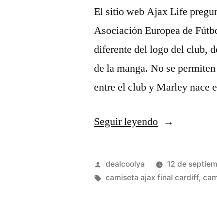
El sitio web Ajax Life pregun
Asociación Europea de Fútb
diferente del logo del club, 
de la manga. No se permiten 
entre el club y Marley nace 
«camiseta
Seguir leyendo
ajax
2019
Publicado
dealcoolya
12 de septie
roja
por
Etiquetas:
camiseta ajax final cardiff
,
cam
replica»